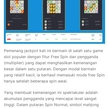
Pemenang jackpot kali ini bermain di salah satu game
slot populer dengan fitur Free Spin dan pengganda
(multiplier) yang dapat menghasilkan kemenangan
besar dalam satu putaran. Dengan modal bermain
yang relatif kecil, ia berhasil memasuki mode free Spin
hanya setelah beberapa spin awal.
Yang membuat kemenangan ini spektakuler adalah
akumulasi pengganda yang mencapai level sangat
tinggi. Dalam putaran Spin Normal, simbol mahjong