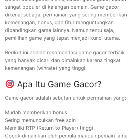
sangat populer di kalangan pemain. Game gacor
dikenal sebagai permainan yang sering memberikan
kemenangan, bonus, dan fitur menguntungkan
dibandingkan game lainnya. Namun tentu saja,
pemilihan game yang tepat menjadi kunci utama.
Berikut ini adalah rekomendasi game gacor terbaik
yang banyak dicari dan dimainkan karena tingkat
kemenangan (winrate) yang tinggi.
Apa Itu Game Gacor?
Game gacor adalah sebutan untuk permainan yang:
Mudah memberikan bonus
Sering memunculkan free spin
Memiliki RTP (Return to Player) tinggi
Cocok dimainkan oleh pemula maupun pemain lama