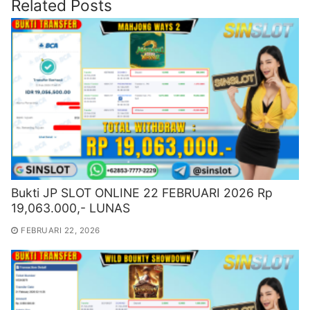
Related Posts
Bukti JP SLOT ONLINE 22 FEBRUARI 2026 Rp
19,063.000,- LUNAS
FEBRUARI 22, 2026