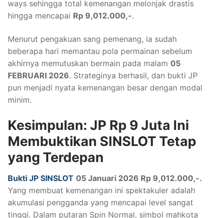
ways sehingga total kemenangan melonjak drastis
hingga mencapai
Rp 9,012.000,-
.
Menurut pengakuan sang pemenang, ia sudah
beberapa hari memantau pola permainan sebelum
akhirnya memutuskan bermain pada malam
05
FEBRUARI 2026
. Strateginya berhasil, dan bukti JP
pun menjadi nyata kemenangan besar dengan modal
minim.
Kesimpulan: JP Rp 9 Juta Ini
Membuktikan SINSLOT Tetap
yang Terdepan
Bukti JP SINSLOT
05 Januari 2026 Rp 9,012.000,-.
Yang membuat kemenangan ini spektakuler adalah
akumulasi pengganda yang mencapai level sangat
tinggi. Dalam putaran Spin Normal, simbol mahkota