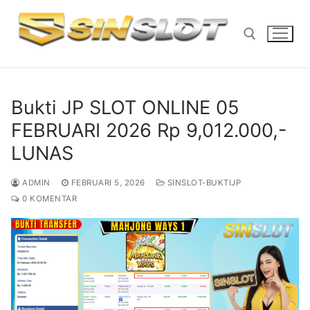
Lompat
ke
konten
Cari:
Bukti JP SLOT ONLINE 05
FEBRUARI 2026 Rp 9,012.000,-
LUNAS
ADMIN
FEBRUARI 5, 2026
SINSLOT-BUKTIJP
0 KOMENTAR