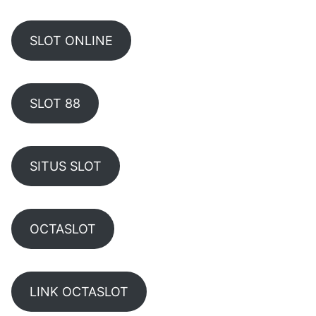
SLOT ONLINE
SLOT 88
SITUS SLOT
OCTASLOT
LINK OCTASLOT