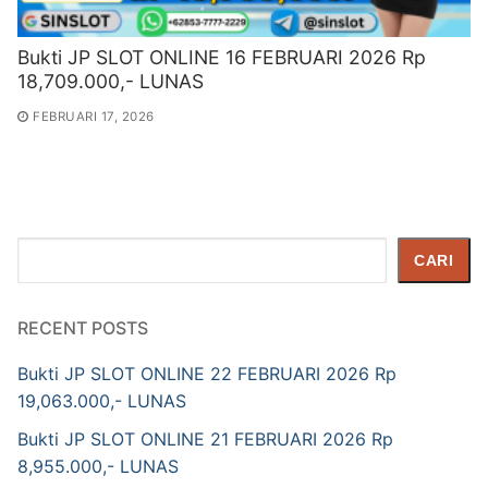
Bukti JP SLOT ONLINE 16 FEBRUARI 2026 Rp
18,709.000,- LUNAS
FEBRUARI 17, 2026
Cari
CARI
RECENT POSTS
Bukti JP SLOT ONLINE 22 FEBRUARI 2026 Rp
19,063.000,- LUNAS
Bukti JP SLOT ONLINE 21 FEBRUARI 2026 Rp
8,955.000,- LUNAS