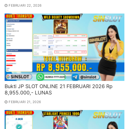
FEBRUARI 22, 2026
Bukti JP SLOT ONLINE 21 FEBRUARI 2026 Rp
8,955.000,- LUNAS
FEBRUARI 21, 2026