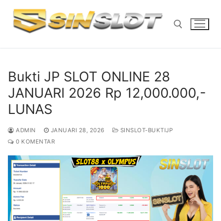
Lompat
ke
konten
Cari:
Bukti JP SLOT ONLINE 28
JANUARI 2026 Rp 12,000.000,-
LUNAS
ADMIN
JANUARI 28, 2026
SINSLOT-BUKTIJP
0 KOMENTAR