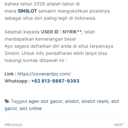
bahwa tahun 2026 adalah tahun di
mana
SINSLOT
semakin mengokohkan posisinya
sebagai situs slot paling legit di Indonesia.
Selamat kepada
USER ID : NYRIK**,
telah
mendapatkan kemenangan besar
Ayo segera daftarkan diri anda di situs terpercaya
Sinslot. Untuk info pendaftaran lebih lanjut bisa
hubungi kontak dibawah ini :
Link :
https://covenantpc.com/
Whatsapp :
+62 813-8887-9393
Tagged
agen slot gacor
,
sinslot
,
sinslot resmi
,
slot
gacor
,
slot online
Navigasi
PREVIOUS
NEXT