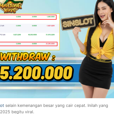
lot
selain kemenangan besar yang cair cepat. Inilah yang
025 begitu viral.