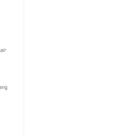
air
yang