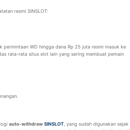
atatan resmi SINSLOT:
ak permintaan WD hingga dana Rp 25 juta resmi masuk ke
tas rata-rata situs slot lain yang sering membuat pemain
enangan.
ologi
auto-withdraw
SINSLOT
, yang sudah digunakan sejak