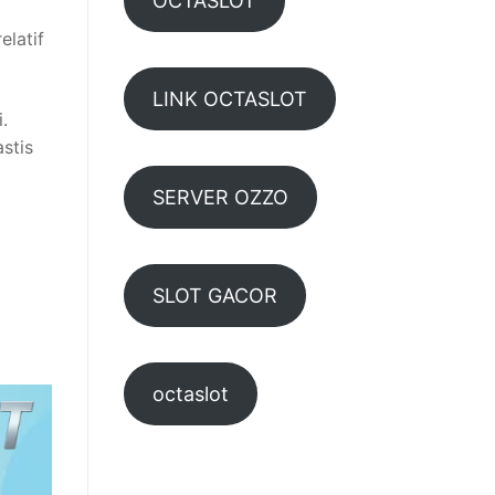
OCTASLOT
latif
LINK OCTASLOT
.
stis
SERVER OZZO
SLOT GACOR
octaslot