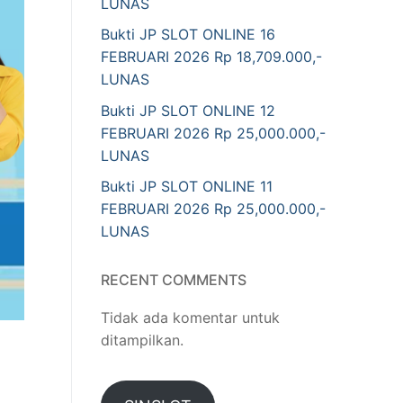
LUNAS
Bukti JP SLOT ONLINE 16
FEBRUARI 2026 Rp 18,709.000,-
LUNAS
Bukti JP SLOT ONLINE 12
FEBRUARI 2026 Rp 25,000.000,-
LUNAS
Bukti JP SLOT ONLINE 11
FEBRUARI 2026 Rp 25,000.000,-
LUNAS
RECENT COMMENTS
Tidak ada komentar untuk
ditampilkan.