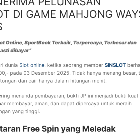
NERIMA PELUNASAN
T DI GAME MAHJONG WAY
S
lot Online, SportBook Terbaik, Terpercaya, Terbesar dan
asti dibayar”
ri dunia
Slot online
, ketika seorang member
SINSLOT
berha
00,- pada 03 Desember 2025. Tidak hanya menang besar, t
ongan dan cair hanya dalam hitungan menit.
ring menunda pembayaran, bukti JP ini menjadi bukti kuat
ar membayar, aman, dan dapat dipercaya untuk meraih
gan yang tinggi.
taran Free Spin yang Meledak