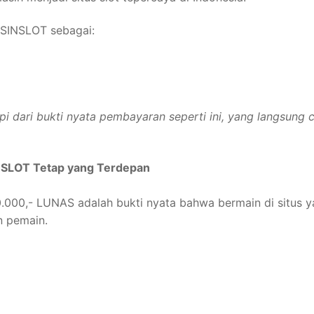
SINSLOT sebagai:
api dari bukti nyata pembayaran seperti ini, yang langsung c
INSLOT Tetap yang Terdepan
00,- LUNAS adalah bukti nyata bahwa bermain di situs 
 pemain.