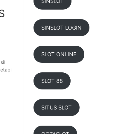
SINSLOT
S
SINSLOT LOGIN
SLOT ONLINE
sil
etapi
SLOT 88
SITUS SLOT